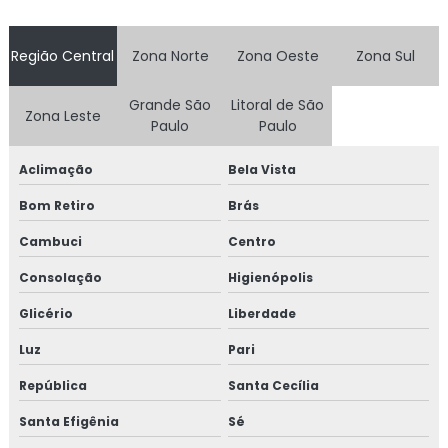
Consulta de tarot valor
Região Central
Zona Norte
Zona Oeste
Zona Sul
Consulta tarot na vila mariana
Consulta de terapia de vidas passadas
Grande São
Litoral de São
Zona Leste
Paulo
Paulo
Contratar mediadora conflitos interpessoais
Aclimação
Bela Vista
Especialista em cone hindu
Bom Retiro
Brás
Especialista em cromoterapia
Cambuci
Centro
Consolação
Higienópolis
Especialista em reflexoterapia
Glicério
Liberdade
Especialista em vivencias em grupos terapeuticos
Luz
Pari
Limpeza energética
República
Santa Cecília
Limpeza energetica a distancia
Santa Efigênia
Sé