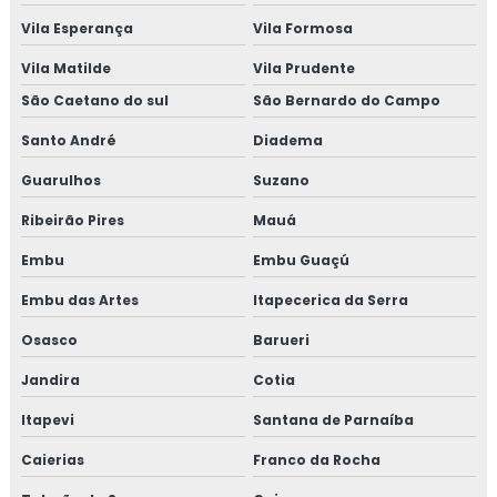
Vila Esperança
Vila Formosa
Vila Matilde
Vila Prudente
São Caetano do sul
São Bernardo do Campo
Santo André
Diadema
Guarulhos
Suzano
Ribeirão Pires
Mauá
Embu
Embu Guaçú
Embu das Artes
Itapecerica da Serra
Osasco
Barueri
Jandira
Cotia
Itapevi
Santana de Parnaíba
Caierias
Franco da Rocha