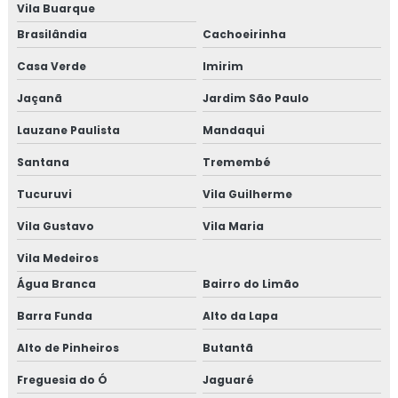
Vila Buarque
Massagem relaxante com ventosaterapia
Brasilândia
Cachoeirinha
Massoterapia paulista
Casa Verde
Imirim
Massoterapia ventosa
Jaçanã
Jardim São Paulo
Mediação de conflitos interpessoais
Lauzane Paulista
Mandaqui
Santana
Tremembé
Mediadora de conflitos
Tucuruvi
Vila Guilherme
Mediadora de conflitos familiares
Vila Gustavo
Vila Maria
Mediadora conflitos interpessoais
Vila Medeiros
Água Branca
Bairro do Limão
Meditação guiada alinhamento dos chakras
Barra Funda
Alto da Lapa
Meditação guiada ansiedade
Alto de Pinheiros
Butantã
Meditação guiada presencial
Freguesia do Ó
Jaguaré