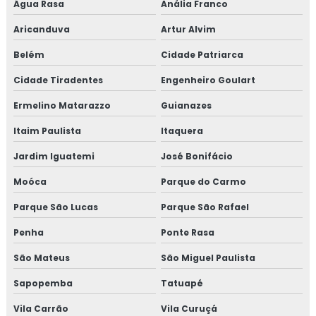
Água Rasa
Anália Franco
Aricanduva
Artur Alvim
Belém
Cidade Patriarca
Cidade Tiradentes
Engenheiro Goulart
Ermelino Matarazzo
Guianazes
Itaim Paulista
Itaquera
Jardim Iguatemi
José Bonifácio
Moóca
Parque do Carmo
Parque São Lucas
Parque São Rafael
Penha
Ponte Rasa
São Mateus
São Miguel Paulista
Sapopemba
Tatuapé
Vila Carrão
Vila Curuçá