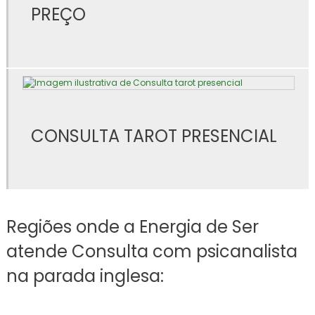
Consulta com psicanalista na parada inglesa
PREÇO
Consulta de radiestesia
Consulta de radiestesia a distancia
Consulta de radiestesia preço
CONSULTA TAROT PRESENCIAL
Consulta de reflexoterapia
Consulta com tarólogo
Consulta com tarólogo preço
Regiões onde a Energia de Ser
Consulta de tarot online
atende Consulta com psicanalista
Consulta tarot presencial
na parada inglesa:
Consulta tarot em santana