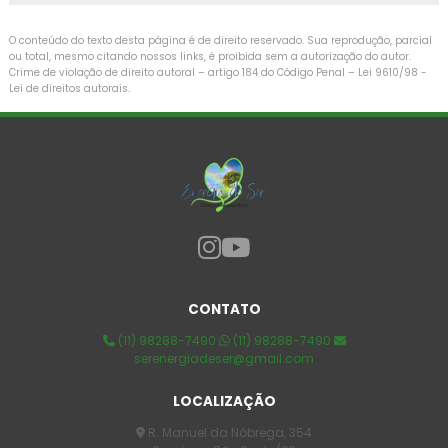
O conteúdo do texto desta página é de direito reservado. Sua reprodução, parcial
ou total, mesmo citando nossos links, é proibida sem a autorização do autor.
Crime de violação de direito autoral – artigo 184 do Código Penal –
Lei 9610/98 -
Lei de direitos autorais
.
CONTATO
(11) 98288-7490
(11) 98288-7490
serenergiadeser@gmail.com
LOCALIZAÇÃO
R. Manuel da Nóbrega, 354