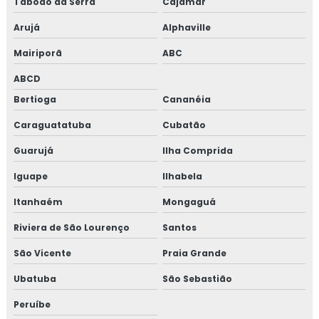
Taboão da Serra
Cajamar
Arujá
Alphaville
Mairiporã
ABC
ABCD
Bertioga
Cananéia
Caraguatatuba
Cubatão
Guarujá
Ilha Comprida
Iguape
Ilhabela
Itanhaém
Mongaguá
Riviera de São Lourenço
Santos
São Vicente
Praia Grande
Ubatuba
São Sebastião
Peruíbe