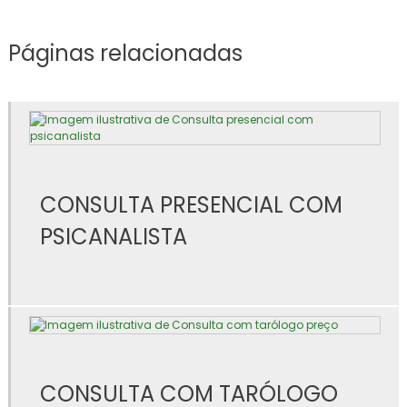
Consulta de aromaterapia
Páginas relacionadas
Consulta de aromaterapia online
Consulta de aromaterapia valor
Consulta de cone hindu
Consulta de constelação familiar
CONSULTA PRESENCIAL COM
Consulta de cromoterapia
PSICANALISTA
Consulta de desimpregnação energetica
Consulta florais de bach
Consulta online de tarot
Consulta presencial com psicanalista
CONSULTA COM TARÓLOGO