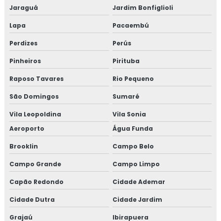
Psicanálise online
Jaraguá
Jardim Bonfiglioli
Lapa
Pacaembú
Reflexoterapia
Perdizes
Perús
Serviço de reflexoterapia
Pinheiros
Pirituba
Sessão de ventosa
Raposo Tavares
Rio Pequeno
Sessão de ventosaterapia
São Domingos
Sumaré
Vila Leopoldina
Vila Sonia
Tarot online
Aeroporto
Água Funda
Terapia de vidas passadas
Brooklin
Campo Belo
Campo Grande
Campo Limpo
Capão Redondo
Cidade Ademar
Cidade Dutra
Cidade Jardim
Grajaú
Ibirapuera